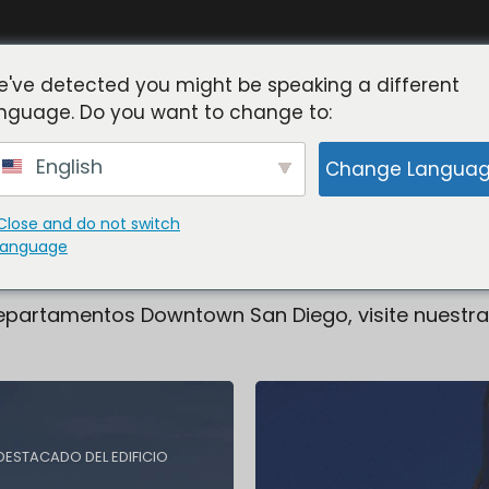
've detected you might be speaking a different
nguage. Do you want to change to:
ntos En San Diego
English
Change Langua
cios de departamentos en el centro de San Diego 
Close and do not switch
language
de San Diego.
epartamentos Downtown San Diego, visite nuestr
DESTACADO DEL EDIFICIO