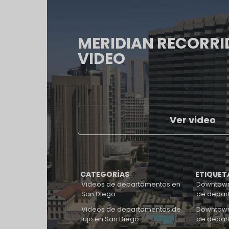
MERIDIAN RECORRI
VIDEO
Ver video
CATEGORÍAS
ETIQUET
Videos de departamentos en
Downtown
San Diego
de depar
Videos de departamentos de
Downtown
lujo en San Diego
de depar