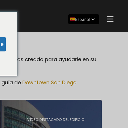
Español
English
简体中文
ge
que hemos creado para ayudarle en su
a guía de
Downtown San Diego
VÍDEO DESTACADO DEL EDIFICIO