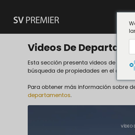
Saltar
al
contenido
We
la
Videos De Departame
Esta sección presenta videos de edifi
búsqueda de propiedades en el centro 
Para obtener más información sobre d
departamentos
.
VÍDEO 