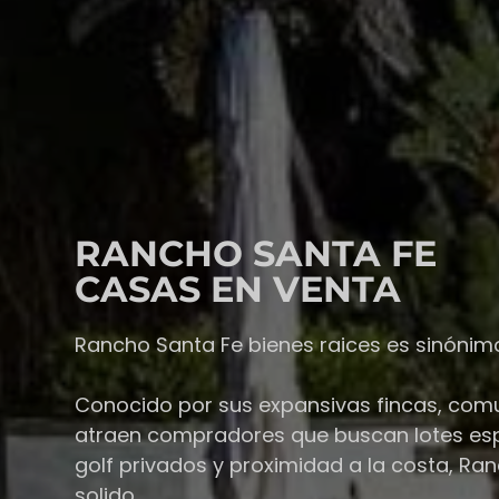
RANCHO SANTA FE
CASAS EN VENTA
Rancho Santa Fe bienes raices es sinónimo
Conocido por sus expansivas fincas, com
atraen compradores que buscan lotes espa
golf privados y proximidad a la costa, Ranc
solido.