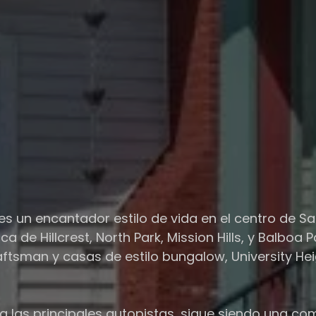
es un encantador estilo de vida en el centro de Sa
a de Hillcrest, North Park, Mission Hills, y Balboa
 Craftsman y casas de estilo bungalow, University 
 a las principales autopistas, sigue siendo una c