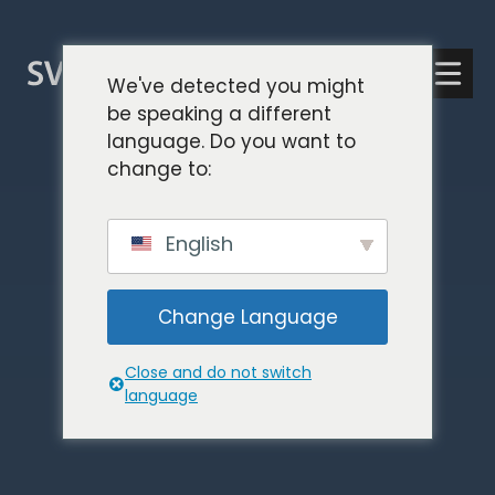
Saltar
al
contenido
Español
We've detected you might
be speaking a different
English
language. Do you want to
简体中文
change to:
English
Change Language
Close and do not switch
language