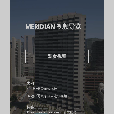
MERIDIAN 视频导览
观看视频
类别
圣地亚哥公寓楼视频
圣地亚哥豪华公寓建筑视频
标签
Downtown San Diego 公寓视频