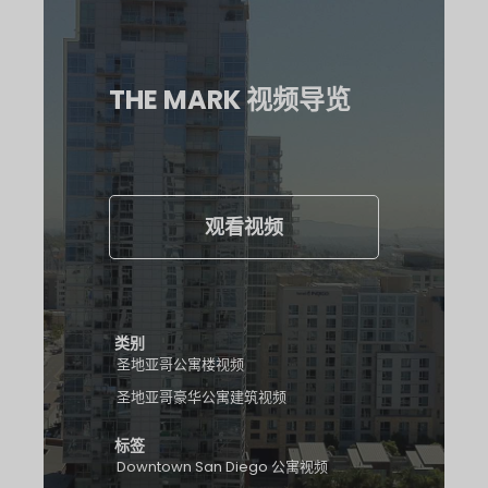
THE MARK 视频导览
观看视频
类别
圣地亚哥公寓楼视频
圣地亚哥豪华公寓建筑视频
标签
Downtown San Diego 公寓视频