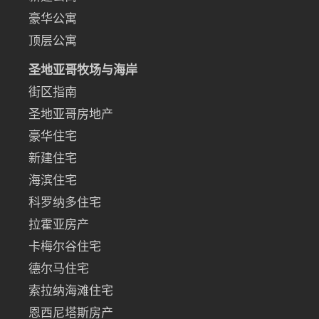
豪华公寓
顶层公寓
圣地亚哥牧场与海岸
街区指南
圣地亚哥房地产
豪华住宅
新建住宅
海滨住宅
科罗纳多住宅
拉霍亚房产
卡梅尔谷住宅
德尔马住宅
索拉纳海滩住宅
恩西尼塔斯房产