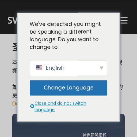
跳
至
内
简体中文
We've detected you might
容
be speaking a different
English
language. Do you want to
Español
圣地亚哥公寓楼视频
change to:
本节介绍我们制作的圣地亚哥市中心公寓楼视
English
频，以帮助您搜索圣地亚哥市中心的房产。.
如需了解有关 Downtown San Diego 公寓的
Change Language
更多信息，请访问我们的以下指南
Downtown San Diego 公寓
.
Close and do not switch
language
特色建筑视频