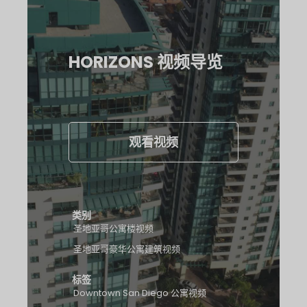
HORIZONS 视频导览
观看视频
类别
圣地亚哥公寓楼视频
圣地亚哥豪华公寓建筑视频
标签
Downtown San Diego 公寓视频