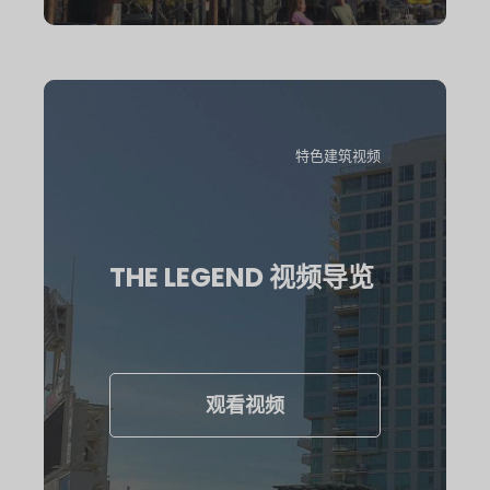
特色建筑视频
THE LEGEND 视频导览
观看视频