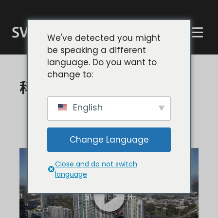
跳
至
内
简体中文
We've detected you might
容
be speaking a different
English
language. Do you want to
Español
change to:
科尔特兹山市中心街区视频
English
科尔特斯山区指南
Cortez Hill District
|
Cortez Hill 公寓
Change Language
Close and do not switch
language