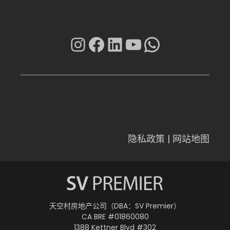
Instagram
在 Facebook 上
LinkedIn
YouTube
WhatsAp
隐私政策
|
网站地图
天空村房地产公司（DBA：SV Premier）
CA BRE #01860080
1388 Kettner Blvd #302