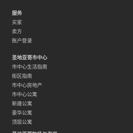
服务
买家
卖方
账户登录
圣地亚哥市中心
市中心生活指南
街区指南
市中心房地产
市中心公寓
新建公寓
豪华公寓
顶层公寓