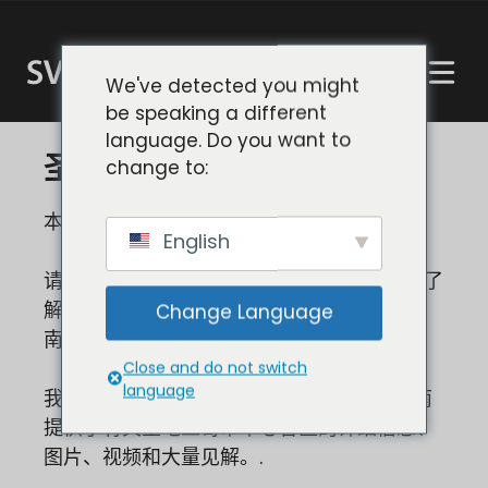
跳
至
内
简体中文
We've detected you might
容
be speaking a different
English
language. Do you want to
Español
圣地亚哥市中心街区视频
change to:
本节介绍我们所有的市中心街区视频。.
English
请访问我们的
Downtown San Diego 生活
了
解与圣地亚哥市中心生活方式相关的各种指
Change Language
南。.
Close and do not switch
language
我们还提供
圣地亚哥市中心 房地产
这本指南
提供了有关圣地亚哥市中心各区的详细信息、
图片、视频和大量见解。.