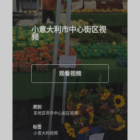
小意大利市中心街区视
频
观看视频
类别
圣地亚哥市中心街区视频
标签
小意大利视频