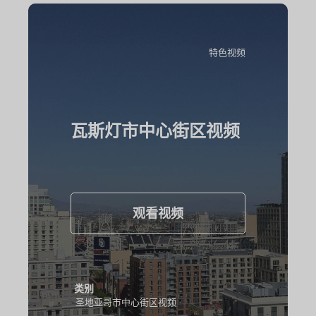
特色视频
瓦斯灯市中心街区视频
观看视频
类别
圣地亚哥市中心街区视频