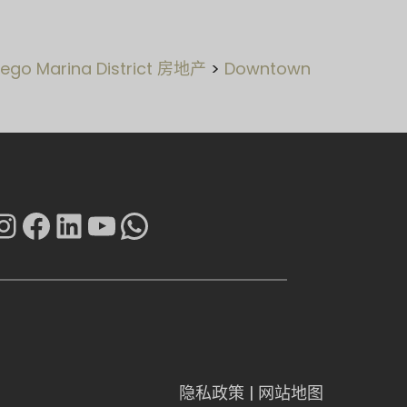
ego Marina District 房地产
>
Downtown
Instagram
在 Facebook 上
LinkedIn
YouTube
WhatsApp
隐私政策
|
网站地图