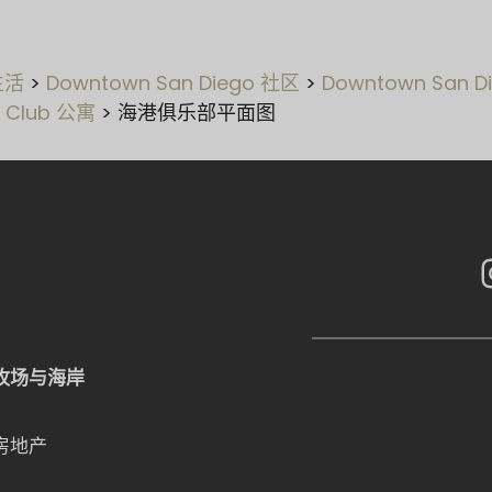
生活
>
Downtown San Diego 社区
>
Downtown San Di
 Club 公寓
>
海港俱乐部平面图
牧场与海岸
房地产